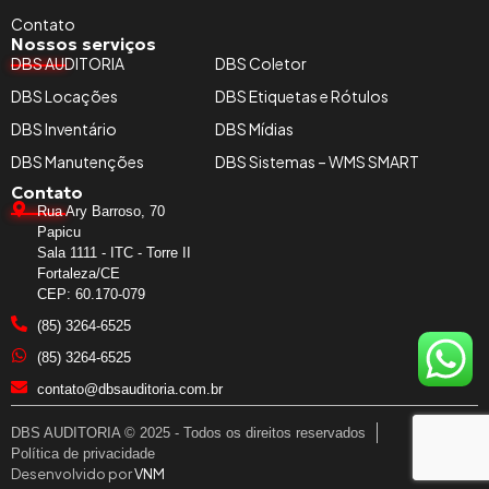
Contato
Nossos serviços
DBS AUDITORIA
DBS Coletor
DBS Locações
DBS Etiquetas e Rótulos
DBS Inventário
DBS Mídias
DBS Manutenções
DBS Sistemas – WMS SMART
Contato
Rua Ary Barroso, 70
Papicu
Sala 1111 - ITC - Torre II
Fortaleza/CE
CEP: 60.170-079
(85) 3264-6525
(85) 3264-6525
contato@dbsauditoria.com.br
DBS AUDITORIA © 2025 - Todos os direitos reservados
Política de privacidade
Desenvolvido por
VNM